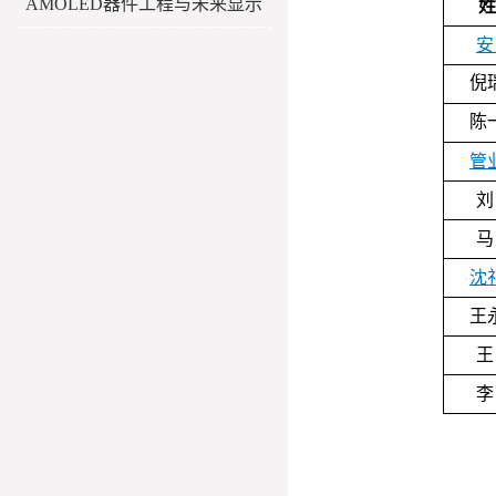
AMOLED器件工程与未来显示
姓
安
倪
陈
管
刘
马
沈
王
王
李