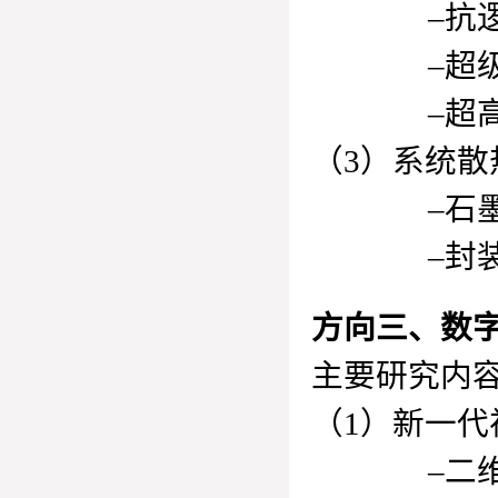
–抗逻辑竞
–超级灰度
–超高密度
（3）系统散
–石墨烯
–封装散
方向三、数
主要研究内
（1）新一
–二维/三