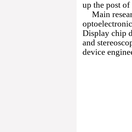
up the post of
Main resear
optoelectronic
Display chip d
and stereosco
device enginee