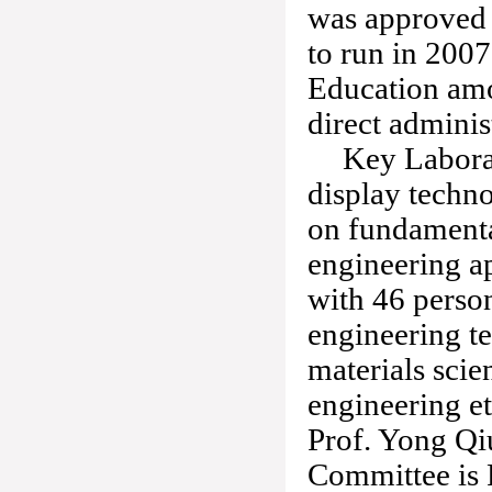
was approved t
to run in 2007.
Education amon
direct adminis
Key Laborat
display techn
on fundamental
engineering ap
with 46 person
engineering te
materials scie
engineering e
Prof. Yong Qi
Committee is 