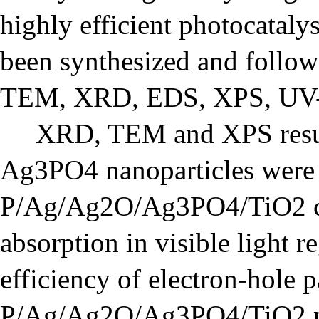
highly
efficient photocata
been synthesized and follow
TEM, XRD, EDS, XPS, UV-
XRD, TEM and XPS results
Ag3PO4 nanoparticles were 
P/Ag/Ag2O/Ag3PO4/TiO2 
absorption in visible light 
efficiency of electron-hole 
P/Ag/Ag2O/Ag3PO4/TiO2