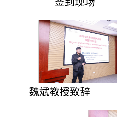
签到现
魏斌教授致辞 J